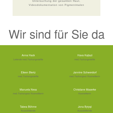
Untersuchung der gesamten Haut,
Videodokumentation von Pigmentmalen
Wir sind für Sie da
Anna Hack
Hava Kajtazi
Leitende med. Fachangestellte
med. Fachangestellte
Eileen Biertz
Jannine Schwerdorf
med. Fachangestellte
med. Fachangest./ Kosmetikerin
Manuela Ness
Christiane Maserke
med. Fachangest./ Kosmetikerin
Kosmetikerin
Tabea Böhme
Jona Bytyqi
Auszubildende
Auszubildende