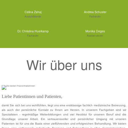
Celina Zahaj
Andrea Schuster
Auszubildende
Fachärztin
Dr. Christina Huerkamp
Monika Deges
Fachärztin
Assistenzärztin
Wir über uns
Liebe Patientinnen und Patienten,
damit Sie sich bei uns wohlfühlen, liegt uns eine erstklassige fachlich medizinische Betreuung,
als auch der persönliche Kontakt zu Ihnen am Herzen. In unserem Fachgebiet sind wir
Spezialisten - regelmäßige Weiterbildungen und viel Herzblut für unseren Beruf sind die
Grundlage unserer Arbeit. Ein vertrauensvoller und persönlicher Umgang mit unseren
Patienten ist für uns die Basis einer zielführenden und erfolgreichen Behandlung. Wir bieten