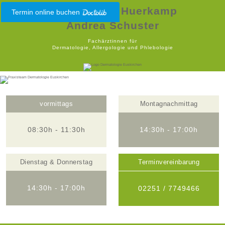
Dr. Christina Huerkamp
Termin online buchen
Andrea Schuster
Fachärztinnen für
Dermatologie, Allergologie und Phlebologie
vormittags
Montagnachmittag
08:30h - 11:30h
14:30h - 17:00h
Dienstag & Donnerstag
Terminvereinbarung
14:30h - 17:00h
02251 / 7749466