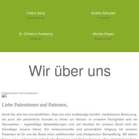
Celina Zahaj
Andrea Schuster
Auszubildende
Fachärztin
Dr. Christina Huerkamp
Monika Deges
Fachärztin
Assistenzärztin
Wir über uns
Liebe Patientinnen und Patienten,
damit Sie sich bei uns wohlfühlen, liegt uns eine erstklassige fachlich medizinische Betreuung,
als auch der persönliche Kontakt zu Ihnen am Herzen. In unserem Fachgebiet sind wir
Spezialisten - regelmäßige Weiterbildungen und viel Herzblut für unseren Beruf sind die
Grundlage unserer Arbeit. Ein vertrauensvoller und persönlicher Umgang mit unseren
Patienten ist für uns die Basis einer zielführenden und erfolgreichen Behandlung. Wir bieten