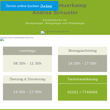
Dr. Christina Huerkamp
Termin online buchen
Andrea Schuster
Fachärztinnen für
Dermatologie, Allergologie und Phlebologie
vormittags
Montagnachmittag
08:30h - 11:30h
14:30h - 17:00h
Dienstag & Donnerstag
Terminvereinbarung
14:30h - 17:00h
02251 / 7749466