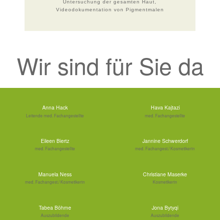
Untersuchung der gesamten Haut,
Videodokumentation von Pigmentmalen
Wir sind für Sie da
Anna Hack
Hava Kajtazi
Leitende med. Fachangestellte
med. Fachangestellte
Eileen Biertz
Jannine Schwerdorf
med. Fachangestellte
med. Fachangest./ Kosmetikerin
Manuela Ness
Christiane Maserke
med. Fachangest./ Kosmetikerin
Kosmetikerin
Tabea Böhme
Jona Bytyqi
Auszubildende
Auszubildende