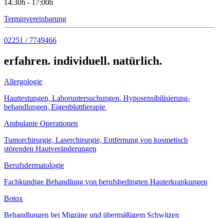
14:30h - 17:00h
Terminvereinbarung
02251 / 7749466
erfahren. individuell. natürlich.
Allergologie
Hauttestungen, Laboruntersuchungen, Hyposensibilisierung-
behandlungen, Eigenbluttherapie
Ambulante Operationen
Tumorchirurgie, Laserchirurgie, Entfernung von kosmetisch
störenden Hautveränderungen
Berufsdermatologie
Fachkundige Behandlung von berufsbedingten Hauterkrankungen
Botox
Behandlungen bei Migräne und übermäßigem Schwitzen