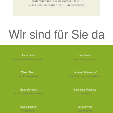
Untersuchung der gesamten Haut,
Videodokumentation von Pigmentmalen
Wir sind für Sie da
Anna Hack
Hava Kajtazi
Leitende med. Fachangestellte
med. Fachangestellte
Eileen Biertz
Jannine Schwerdorf
med. Fachangestellte
med. Fachangest./ Kosmetikerin
Manuela Ness
Christiane Maserke
med. Fachangest./ Kosmetikerin
Kosmetikerin
Tabea Böhme
Jona Bytyqi
Auszubildende
Auszubildende