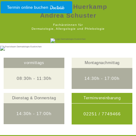
Dr. Christina Huerkamp
Termin online buchen
Andrea Schuster
Fachärztinnen für
Dermatologie, Allergologie und Phlebologie
vormittags
Montagnachmittag
08:30h - 11:30h
14:30h - 17:00h
Dienstag & Donnerstag
Terminvereinbarung
14:30h - 17:00h
02251 / 7749466