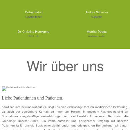
Celina Zahaj
Andrea Schuster
Auszubildende
Fachärztin
Dr. Christina Huerkamp
Monika Deges
Fachärztin
Assistenzärztin
Wir über uns
Liebe Patientinnen und Patienten,
damit Sie sich bei uns wohlfühlen, liegt uns eine erstklassige fachlich medizinische Betreuung,
als auch der persönliche Kontakt zu Ihnen am Herzen. In unserem Fachgebiet sind wir
Spezialisten - regelmäßige Weiterbildungen und viel Herzblut für unseren Beruf sind die
Grundlage unserer Arbeit. Ein vertrauensvoller und persönlicher Umgang mit unseren
Patienten ist für uns die Basis einer zielführenden und erfolgreichen Behandlung. Wir bieten